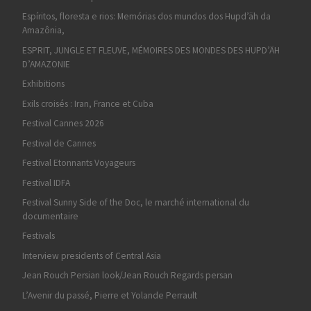
Espíritos, floresta e rios: Memórias dos mundos dos Hupd’äh da
Amazônia,
ESPRIT, JUNGLE ET FLEUVE, MÉMOIRES DES MONDES DES HUPD’ÄH
D’AMAZONIE
Exhibitions
Exils croisés : Iran, France et Cuba
Festival Cannes 2026
Festival de Cannes
Festival Etonnants Voyageurs
Festival IDFA
Festival Sunny Side of the Doc, le marché international du
documentaire
Festivals
Interview presidents of Central Asia
Jean Rouch Persian look/Jean Rouch Regards persan
L’Avenir du passé, Pierre et Yolande Perrault