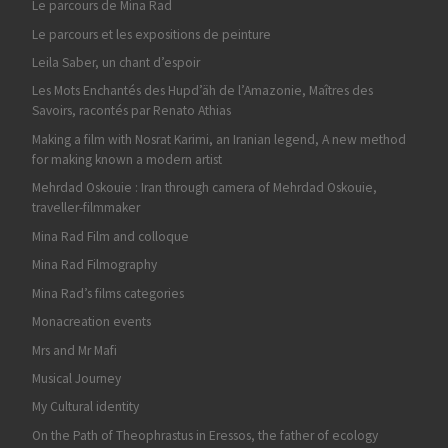
Le parcours de Mina Rad
Le parcours et les expositions de peinture
Leila Saber, un chant d’espoir
Les Mots Enchantés des Hupd’äh de l’Amazonie, Maîtres des
Savoirs, racontés par Renato Athias
Making a film with Nosrat Karimi, an Iranian legend, A new method
for making known a modern artist
Mehrdad Oskouie : Iran through camera of Mehrdad Oskouie,
traveller-filmmaker
Mina Rad Film and colloque
Mina Rad Filmography
Mina Rad’s films categories
Monacreation events
Mrs and Mr Mafi
Musical Journey
My Cultural identity
On the Path of Theophrastus in Eressos, the father of ecology