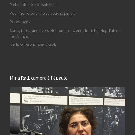
Parfum de rose d’ Isphahan
Pour moi le soleil ne se couche jamais
Reportages
Sprits, forest and rivers: Memories of worlds from the Hupd’äh of
the Amazon
Sur la route de Jean Rouch
Mina Rad, caméra à l’épaule