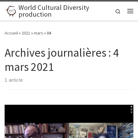
World Cultural Diversity
Skip to content
Search
production
Me
Accueil
»
2021
»
mars
»
04
Archives journalières :
4
mars 2021
1 article