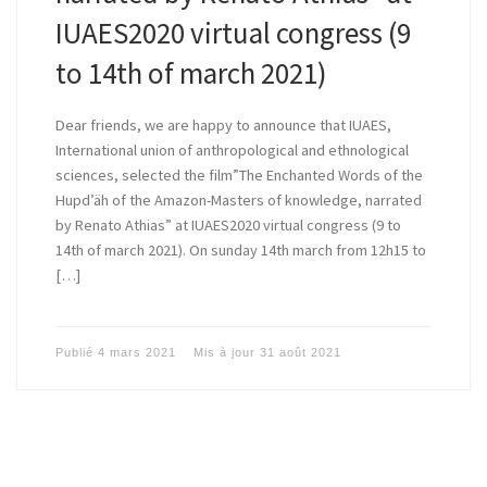
IUAES2020 virtual congress (9
to 14th of march 2021)
Dear friends, we are happy to announce that IUAES,
International union of anthropological and ethnological
sciences, selected the film”The Enchanted Words of the
Hupd’äh of the Amazon-Masters of knowledge, narrated
by Renato Athias” at IUAES2020 virtual congress (9 to
14th of march 2021). On sunday 14th march from 12h15 to
[…]
Publié
4 mars 2021
Mis à jour
31 août 2021