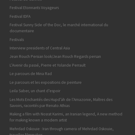
Festival Etonnants Voyageurs
Festival IDFA
Festival Sunny Side of the Doc, le marché international du
documentaire
Festivals
Interview presidents of Central Asia
Jean Rouch Persian look/Jean Rouch Regards persan
L’Avenir du passé, Pierre et Yolande Perrault
Le parcours de Mina Rad
Le parcours et les expositions de peinture
Leila Saber, un chant d’espoir
Les Mots Enchantés des Hupd’äh de l’Amazonie, Maîtres des
Savoirs, racontés par Renato Athias
Making a film with Nosrat Karimi, an Iranian legend, A new method
for making known a modern artist
Mehrdad Oskouie : Iran through camera of Mehrdad Oskouie,
traveller-filmmaker