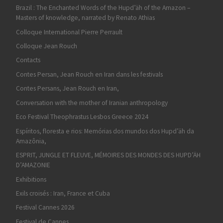
Brazil : The Enchanted Words of the Hupd’äh of the Amazon –
Masters of knowledge, narrated by Renato Athias
Colloque International Pierre Perrault
Colloque Jean Rouch
Contacts
Contes Persan, Jean Rouch en Iran dans les festivals
Contes Persans, Jean Rouch en Iran,
Conversation with the mother of Iranian anthropology
Eco Festival Theophrastus Lesbos Greece 2024
Espíritos, floresta e rios: Memórias dos mundos dos Hupd’äh da
Amazônia,
ESPRIT, JUNGLE ET FLEUVE, MÉMOIRES DES MONDES DES HUPD’ÄH
D’AMAZONIE
Exhibitions
Exils croisés : Iran, France et Cuba
Festival Cannes 2026
Festival de Cannes