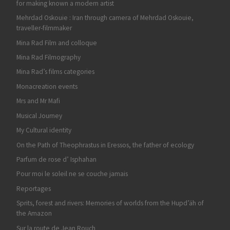
for making known a modern artist
Mehrdad Oskouie : Iran through camera of Mehrdad Oskouie,
traveller-filmmaker
Mina Rad Film and colloque
Mina Rad Filmography
Mina Rad’s films categories
Monacreation events
Mrs and Mr Mafi
Musical Journey
My Cultural identity
On the Path of Theophrastus in Eressos, the father of ecology
Parfum de rose d’ Isphahan
Pour moi le soleil ne se couche jamais
Reportages
Sprits, forest and rivers: Memories of worlds from the Hupd’äh of
the Amazon
Sur la route de Jean Rouch