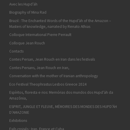
Avec les Hupd’äh
Biography of Mina Rad
Brazil : The Enchanted Words of the Hupd’äh of the Amazon –
Masters of knowledge, narrated by Renato Athias
Colloque International Pierre Perrault
Colloque Jean Rouch
Contacts
Contes Persan, Jean Rouch en Iran dans les festivals
Contes Persans, Jean Rouch en Iran,
Conversation with the mother of Iranian anthropology
Eco Festival Theophrastus Lesbos Greece 2024
Espíritos, floresta e rios: Memórias dos mundos dos Hupd’äh da
Amazônia,
ESPRIT, JUNGLE ET FLEUVE, MÉMOIRES DES MONDES DES HUPD’ÄH
D’AMAZONIE
Exhibitions
Exils croisés : Iran, France et Cuba