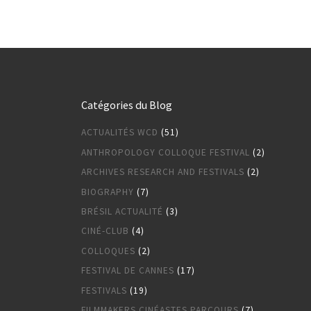
Catégories du Blog
ACTUALITÉS WCD
(51)
ANTHROPOLOGY COLLOQUE FESTIVAL
(2)
ARCHIVES RESEARCH AND FESTIVALS
(2)
BIOGRAPHY
(7)
BRÉSIL ACTUALITÉ
(3)
CINÉ-CLUB
(4)
COLLOQUES
(2)
FESTIVAL DE CANNES
(17)
FESTIVALS
(19)
FILMMAKERS CINÉASTES PARCOURS
(7)