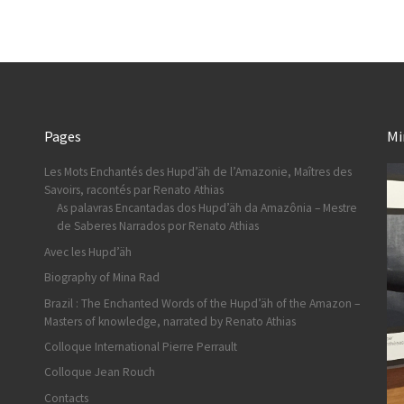
Pages
Mi
Les Mots Enchantés des Hupd’äh de l’Amazonie, Maîtres des
Savoirs, racontés par Renato Athias
As palavras Encantadas dos Hupd’äh da Amazônia – Mestre
de Saberes Narrados por Renato Athias
Avec les Hupd’äh
Biography of Mina Rad
Brazil : The Enchanted Words of the Hupd’äh of the Amazon –
Masters of knowledge, narrated by Renato Athias
Colloque International Pierre Perrault
Colloque Jean Rouch
Contacts