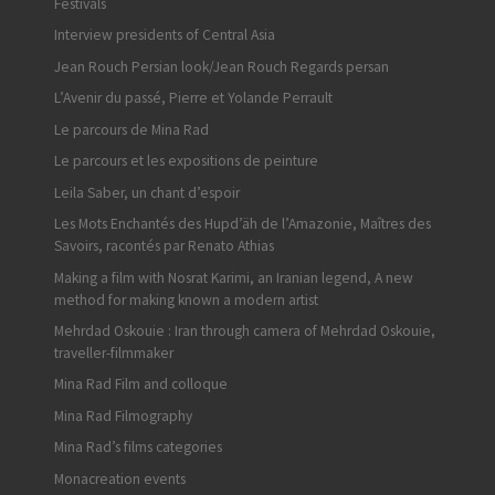
Festivals
Interview presidents of Central Asia
Jean Rouch Persian look/Jean Rouch Regards persan
L’Avenir du passé, Pierre et Yolande Perrault
Le parcours de Mina Rad
Le parcours et les expositions de peinture
Leila Saber, un chant d’espoir
Les Mots Enchantés des Hupd’äh de l’Amazonie, Maîtres des
Savoirs, racontés par Renato Athias
Making a film with Nosrat Karimi, an Iranian legend, A new
method for making known a modern artist
Mehrdad Oskouie : Iran through camera of Mehrdad Oskouie,
traveller-filmmaker
Mina Rad Film and colloque
Mina Rad Filmography
Mina Rad’s films categories
Monacreation events