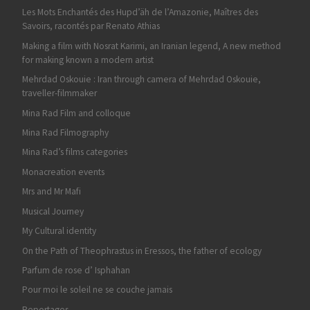
Les Mots Enchantés des Hupd’äh de l’Amazonie, Maîtres des
Savoirs, racontés par Renato Athias
Making a film with Nosrat Karimi, an Iranian legend, A new method
for making known a modern artist
Mehrdad Oskouie : Iran through camera of Mehrdad Oskouie,
traveller-filmmaker
Mina Rad Film and colloque
Mina Rad Filmography
Mina Rad’s films categories
Monacreation events
Mrs and Mr Mafi
Musical Journey
My Cultural identity
On the Path of Theophrastus in Eressos, the father of ecology
Parfum de rose d’ Isphahan
Pour moi le soleil ne se couche jamais
Reportages