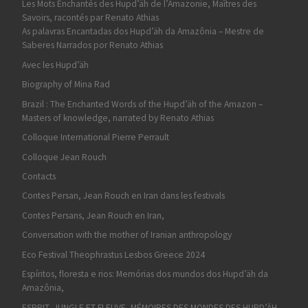
Les Mots Enchantés des Hupd’äh de l’Amazonie, Maîtres des
Savoirs, racontés par Renato Athias
As palavras Encantadas dos Hupd’äh da Amazônia – Mestre de
Saberes Narrados por Renato Athias
Avec les Hupd’äh
Biography of Mina Rad
Brazil : The Enchanted Words of the Hupd’äh of the Amazon –
Masters of knowledge, narrated by Renato Athias
Colloque International Pierre Perrault
Colloque Jean Rouch
Contacts
Contes Persan, Jean Rouch en Iran dans les festivals
Contes Persans, Jean Rouch en Iran,
Conversation with the mother of Iranian anthropology
Eco Festival Theophrastus Lesbos Greece 2024
Espíritos, floresta e rios: Memórias dos mundos dos Hupd’äh da
Amazônia,
ESPRIT, JUNGLE ET FLEUVE, MÉMOIRES DES MONDES DES HUPD’ÄH