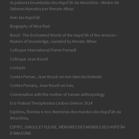
As palavras Encantadas dos Hupd’äh da Amazônia – Mestre de
Saberes Narrados por Renato Athias
Avec les Hupd’äh
Biography of Mina Rad
Brazil : The Enchanted Words of the Hupd’äh of the Amazon –
Masters of knowledge, narrated by Renato Athias
Colloque International Pierre Perrault
Colloque Jean Rouch
Contacts
Contes Persan, Jean Rouch en Iran dans les festivals
Contes Persans, Jean Rouch en Iran,
Conversation with the mother of Iranian anthropology
Eco Festival Theophrastus Lesbos Greece 2024
Espíritos, floresta e rios: Memórias dos mundos dos Hupd’äh da
Amazônia,
ESPRIT, JUNGLE ET FLEUVE, MÉMOIRES DES MONDES DES HUPD’ÄH
D’AMAZONIE