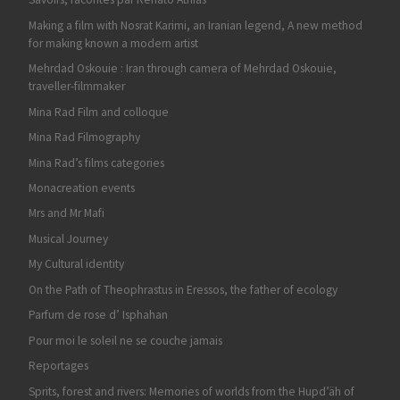
Making a film with Nosrat Karimi, an Iranian legend, A new method
for making known a modern artist
Mehrdad Oskouie : Iran through camera of Mehrdad Oskouie,
traveller-filmmaker
Mina Rad Film and colloque
Mina Rad Filmography
Mina Rad’s films categories
Monacreation events
Mrs and Mr Mafi
Musical Journey
My Cultural identity
On the Path of Theophrastus in Eressos, the father of ecology
Parfum de rose d’ Isphahan
Pour moi le soleil ne se couche jamais
Reportages
Sprits, forest and rivers: Memories of worlds from the Hupd’äh of