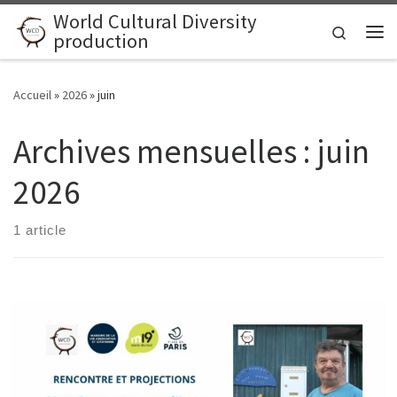
World Cultural Diversity
Skip to content
Search
production
Me
Accueil
»
2026
»
juin
Archives mensuelles :
juin
2026
1 article