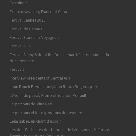
Exhibitions
Exils croisés : Iran, France et Cuba
Festival Cannes 2026
Festival de Cannes
Festival Etonnants Voyageurs
Festival IDFA
Festival Sunny Side of the Doc, le marché international du
documentaire
Festivals
Interview presidents of Central Asia
Jean Rouch Persian look/Jean Rouch Regards persan
L’Avenir du passé, Pierre et Yolande Perrault
Le parcours de Mina Rad
Le parcours et les expositions de peinture
Leila Saber, un chant d’espoir
Les Mots Enchantés des Hupd’äh de l’Amazonie, Maîtres des
Savoirs, racontés par Renato Athias