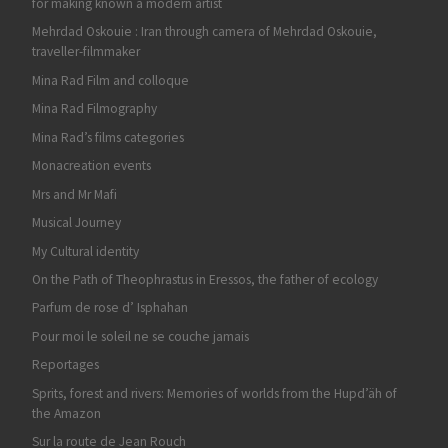
for making known a modern artist
Mehrdad Oskouie : Iran through camera of Mehrdad Oskouie,
traveller-filmmaker
Mina Rad Film and colloque
Mina Rad Filmography
Mina Rad’s films categories
Monacreation events
Mrs and Mr Mafi
Musical Journey
My Cultural identity
On the Path of Theophrastus in Eressos, the father of ecology
Parfum de rose d’ Isphahan
Pour moi le soleil ne se couche jamais
Reportages
Sprits, forest and rivers: Memories of worlds from the Hupd’äh of
the Amazon
Sur la route de Jean Rouch