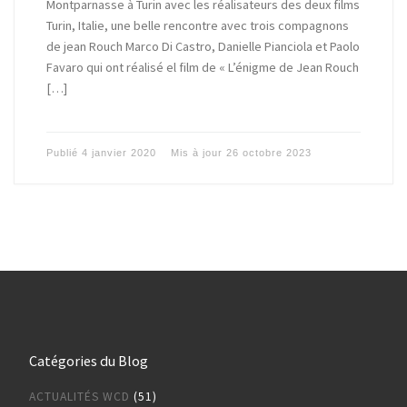
Montparnasse à Turin avec les réalisateurs des deux films
Turin, Italie, une belle rencontre avec trois compagnons
de jean Rouch Marco Di Castro, Danielle Pianciola et Paolo
Favaro qui ont réalisé el film de « L’énigme de Jean Rouch
[…]
Publié
4 janvier 2020
Mis à jour
26 octobre 2023
Catégories du Blog
ACTUALITÉS WCD
(51)