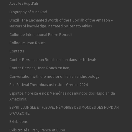
Avec les Hupd’äh
Biography of Mina Rad
Brazil : The Enchanted Words of the Hupd’äh of the Amazon –
Masters of knowledge, narrated by Renato Athias
Colloque International Pierre Perrault
Colloque Jean Rouch
Contacts
Contes Persan, Jean Rouch en Iran dans les festivals
Contes Persans, Jean Rouch en Iran,
Conversation with the mother of Iranian anthropology
Eco Festival Theophrastus Lesbos Greece 2024
Espíritos, floresta e rios: Memórias dos mundos dos Hupd’äh da
Amazônia,
ESPRIT, JUNGLE ET FLEUVE, MÉMOIRES DES MONDES DES HUPD’ÄH
D’AMAZONIE
Exhibitions
Exils croisés : Iran, France et Cuba