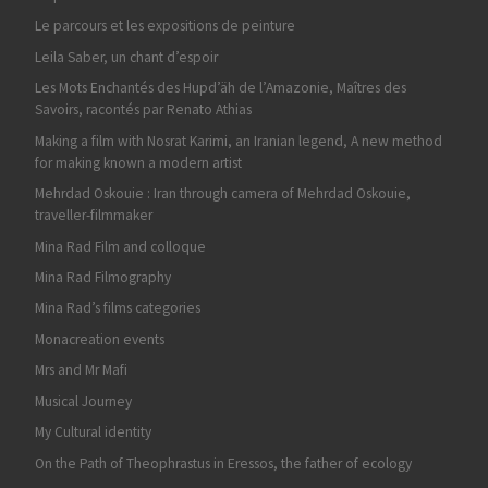
Le parcours et les expositions de peinture
Leila Saber, un chant d’espoir
Les Mots Enchantés des Hupd’äh de l’Amazonie, Maîtres des
Savoirs, racontés par Renato Athias
Making a film with Nosrat Karimi, an Iranian legend, A new method
for making known a modern artist
Mehrdad Oskouie : Iran through camera of Mehrdad Oskouie,
traveller-filmmaker
Mina Rad Film and colloque
Mina Rad Filmography
Mina Rad’s films categories
Monacreation events
Mrs and Mr Mafi
Musical Journey
My Cultural identity
On the Path of Theophrastus in Eressos, the father of ecology