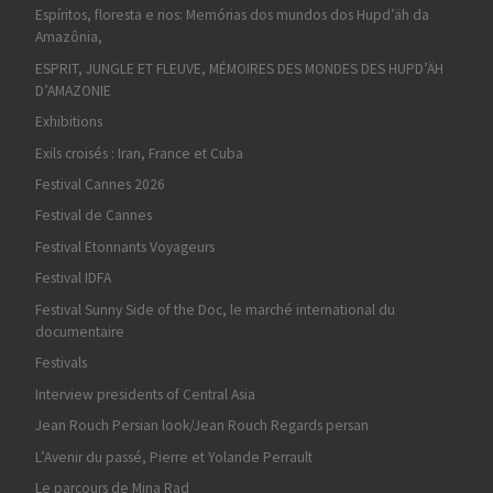
Espíritos, floresta e rios: Memórias dos mundos dos Hupd’äh da
Amazônia,
ESPRIT, JUNGLE ET FLEUVE, MÉMOIRES DES MONDES DES HUPD’ÄH
D’AMAZONIE
Exhibitions
Exils croisés : Iran, France et Cuba
Festival Cannes 2026
Festival de Cannes
Festival Etonnants Voyageurs
Festival IDFA
Festival Sunny Side of the Doc, le marché international du
documentaire
Festivals
Interview presidents of Central Asia
Jean Rouch Persian look/Jean Rouch Regards persan
L’Avenir du passé, Pierre et Yolande Perrault
Le parcours de Mina Rad