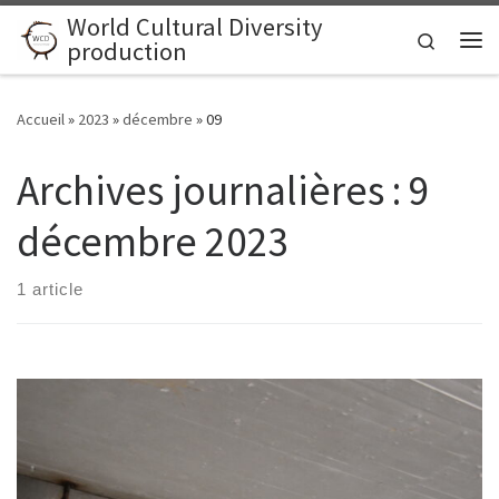
World Cultural Diversity
Skip to content
Search
production
Me
Accueil
»
2023
»
décembre
»
09
Archives journalières :
9
décembre 2023
1 article