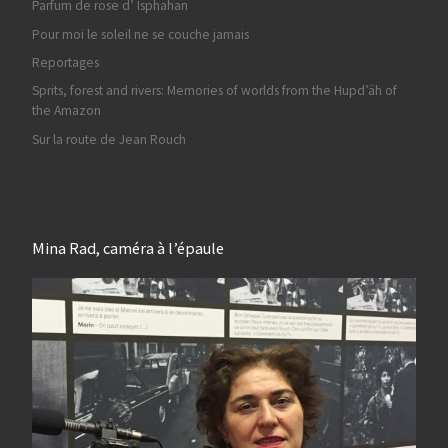
Parfum de rose d’ Isphahan
Pour moi le soleil ne se couche jamais
Reportages
Sprits, forest and rivers: Memories of worlds from the Hupd’äh of
the Amazon
Sur la route de Jean Rouch
Mina Rad, caméra à l’épaule