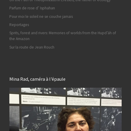
Parfum de rose d’ Isphahan
Pour moi le soleil ne se couche jamais
Reportages
Sprits, forest and rivers: Memories of worlds from the Hupd’äh of
the Amazon
Sur la route de Jean Rouch
Mina Rad, caméra à l’épaule