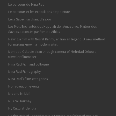
Le parcours de Mina Rad
Le parcours et les expositions de peinture
Leila Saber, un chant d’espoir
Les Mots Enchantés des Hupd’äh de l’Amazonie, Maîtres des
Savoirs, racontés par Renato Athias
Making a film with Nosrat Karimi, an Iranian legend, A new method
for making known a modern artist
Mehrdad Oskouie : Iran through camera of Mehrdad Oskouie,
traveller-filmmaker
Mina Rad Film and colloque
Mina Rad Filmography
Mina Rad’s films categories
Monacreation events
Mrs and Mr Mafi
Musical Journey
My Cultural identity
On the Path of Theophrastus in Eressos, the father of ecology