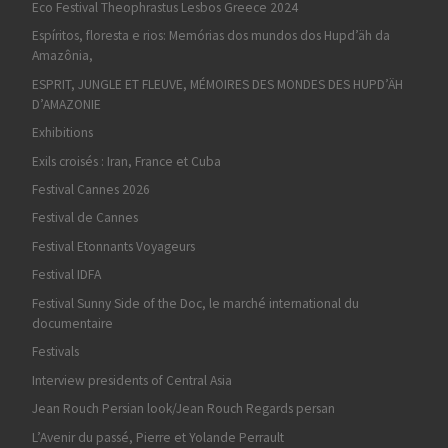
Eco Festival Theophrastus Lesbos Greece 2024
Espíritos, floresta e rios: Memórias dos mundos dos Hupd’äh da
Amazônia,
ESPRIT, JUNGLE ET FLEUVE, MÉMOIRES DES MONDES DES HUPD’ÄH
D’AMAZONIE
Exhibitions
Exils croisés : Iran, France et Cuba
Festival Cannes 2026
Festival de Cannes
Festival Etonnants Voyageurs
Festival IDFA
Festival Sunny Side of the Doc, le marché international du
documentaire
Festivals
Interview presidents of Central Asia
Jean Rouch Persian look/Jean Rouch Regards persan
L’Avenir du passé, Pierre et Yolande Perrault