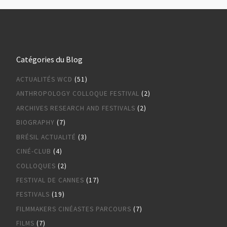
Catégories du Blog
ACTUALITÉS WCD
(51)
ANTHROPOLOGY COLLOQUE FESTIVAL
(2)
ARCHIVES RESEARCH AND FESTIVALS
(2)
BIOGRAPHY
(7)
BRÉSIL ACTUALITÉ
(3)
CINÉ-CLUB
(4)
COLLOQUES
(2)
FESTIVAL DE CANNES
(17)
FESTIVALS
(19)
FILMMAKERS CINÉASTES PARCOURS
(7)
FILMS
(7)