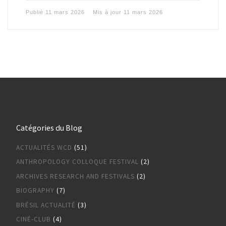
Publié
11 mars 2026
Mis à jour
11 mars 2026
Catégories du Blog
ACTUALITÉS WCD
(51)
ANTHROPOLOGY COLLOQUE FESTIVAL
(2)
ARCHIVES RESEARCH AND FESTIVALS
(2)
BIOGRAPHY
(7)
BRÉSIL ACTUALITÉ
(3)
CINÉ-CLUB
(4)