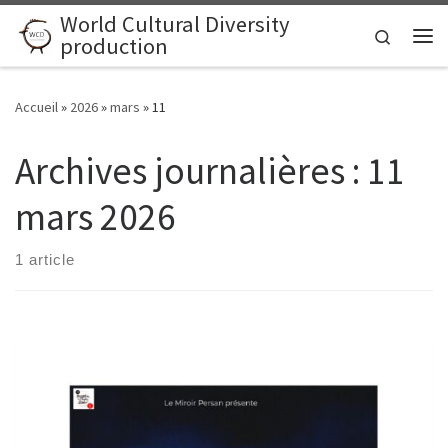
World Cultural Diversity
Skip to content
Search
production
Me
Accueil
»
2026
»
mars
»
11
Archives journalières :
11
mars 2026
1 article