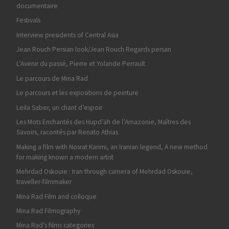
documentaire
Festivals
Interview presidents of Central Asia
Jean Rouch Persian look/Jean Rouch Regards persan
L’Avenir du passé, Pierre et Yolande Perrault
Le parcours de Mina Rad
Le parcours et les expositions de peinture
Leila Saber, un chant d’espoir
Les Mots Enchantés des Hupd’äh de l’Amazonie, Maîtres des
Savoirs, racontés par Renato Athias
Making a film with Nosrat Karimi, an Iranian legend, A new method
for making known a modern artist
Mehrdad Oskouie : Iran through camera of Mehrdad Oskouie,
traveller-filmmaker
Mina Rad Film and colloque
Mina Rad Filmography
Mina Rad’s films categories