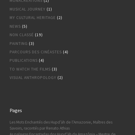
MONACREATIONS
(1)
MUSICAL JOURNEY
(1)
MY CULTURAL HERITAGE
(2)
NEWS
(5)
NON CLASSÉ
(19)
PAINTING
(3)
PARCOURS DES CINÉASTES
(4)
PUBLICATIONS
(4)
TO WATCH THE FILMS
(3)
VISUAL ANTHROPOLOGY
(2)
Pages
Les Mots Enchantés des Hupd’äh de l’Amazonie, Maîtres des
Savoirs, racontés par Renato Athias
As palavras Encantadas dos Hupd’äh da Amazônia – Mestre de