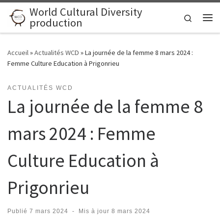
World Cultural Diversity
Skip to content
Search
production
Me
Accueil
»
Actualités WCD
»
La journée de la femme 8 mars 2024 :
Femme Culture Education à Prigonrieu
ACTUALITÉS WCD
La journée de la femme 8
mars 2024 : Femme
Culture Education à
Prigonrieu
Publié
7 mars 2024
-
Mis à jour
8 mars 2024