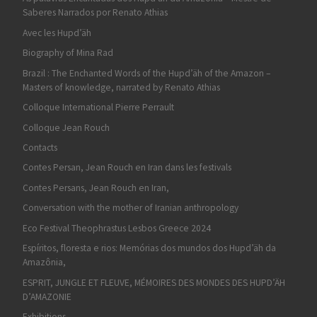
Saberes Narrados por Renato Athias
Avec les Hupd’äh
Biography of Mina Rad
Brazil : The Enchanted Words of the Hupd’äh of the Amazon –
Masters of knowledge, narrated by Renato Athias
Colloque International Pierre Perrault
Colloque Jean Rouch
Contacts
Contes Persan, Jean Rouch en Iran dans les festivals
Contes Persans, Jean Rouch en Iran,
Conversation with the mother of Iranian anthropology
Eco Festival Theophrastus Lesbos Greece 2024
Espíritos, floresta e rios: Memórias dos mundos dos Hupd’äh da
Amazônia,
ESPRIT, JUNGLE ET FLEUVE, MÉMOIRES DES MONDES DES HUPD’ÄH
D’AMAZONIE
Exhibitions