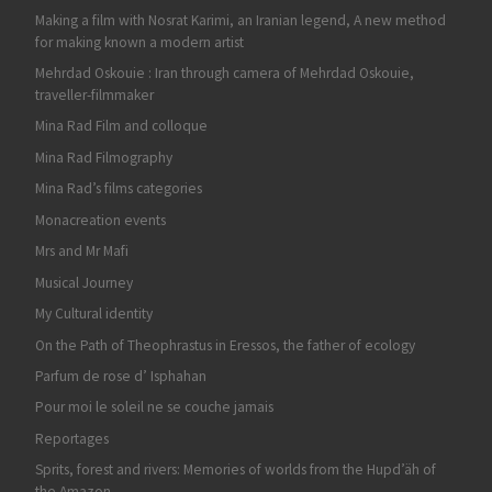
Making a film with Nosrat Karimi, an Iranian legend, A new method
for making known a modern artist
Mehrdad Oskouie : Iran through camera of Mehrdad Oskouie,
traveller-filmmaker
Mina Rad Film and colloque
Mina Rad Filmography
Mina Rad’s films categories
Monacreation events
Mrs and Mr Mafi
Musical Journey
My Cultural identity
On the Path of Theophrastus in Eressos, the father of ecology
Parfum de rose d’ Isphahan
Pour moi le soleil ne se couche jamais
Reportages
Sprits, forest and rivers: Memories of worlds from the Hupd’äh of
the Amazon