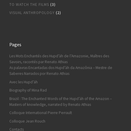
TO WATCH THE FILMS
(3)
VISUAL ANTHROPOLOGY
(2)
Pages
Les Mots Enchantés des Hupd’äh de l’Amazonie, Maîtres des
Savoirs, racontés par Renato Athias
As palavras Encantadas dos Hupd’äh da Amazônia – Mestre de
Saberes Narrados por Renato Athias
Avec les Hupd’äh
Biography of Mina Rad
Brazil : The Enchanted Words of the Hupd’äh of the Amazon –
Masters of knowledge, narrated by Renato Athias
Colloque International Pierre Perrault
Colloque Jean Rouch
Contacts