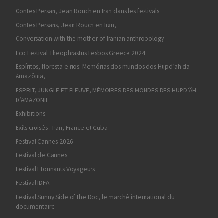
Contes Persan, Jean Rouch en Iran dans les festivals
Contes Persans, Jean Rouch en Iran,
Conversation with the mother of Iranian anthropology
Eco Festival Theophrastus Lesbos Greece 2024
Espíritos, floresta e rios: Memórias dos mundos dos Hupd’äh da
Amazônia,
ESPRIT, JUNGLE ET FLEUVE, MÉMOIRES DES MONDES DES HUPD’ÄH
D’AMAZONIE
Exhibitions
Exils croisés : Iran, France et Cuba
Festival Cannes 2026
Festival de Cannes
Festival Etonnants Voyageurs
Festival IDFA
Festival Sunny Side of the Doc, le marché international du
documentaire