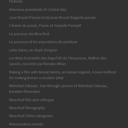
Festivals
Interview presidents of Central Asia
Jean Rouch Persian look/Jean Rouch Regards persan
L’Avenir du passé, Pierre et Yolande Perrault
Le parcours de Mina Rad
Le parcours et les expositions de peinture
Leila Saber, un chant d’espoir
Les Mots Enchantés des Hupd’äh de l’Amazonie, Maîtres des
Savoirs, racontés par Renato Athias
Making a film with Nosrat Karimi, an Iranian legend, A new method
for making known a modern artist
Mehrdad Oskouie : Iran through camera of Mehrdad Oskouie,
traveller-filmmaker
Mina Rad Film and colloque
Mina Rad Filmography
Mina Rad’s films categories
Monacreation events