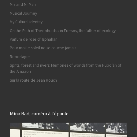
Mrs and Mr Mafi
Musical Journey
My Cultural identity
On the Path of Theophrastus in Eressos, the father of ecology
Parfum de rose d’ Isphahan
Pour moi le soleil ne se couche jamais
Reportages
Sprits, forest and rivers: Memories of worlds from the Hupd’äh of
the Amazon
Sur la route de Jean Rouch
Mina Rad, caméra à l’épaule