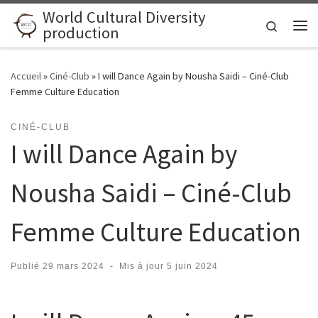
World Cultural Diversity
Skip to content
Search
production
Me
Accueil
»
Ciné-Club
»
I will Dance Again by Nousha Saidi – Ciné-Club
Femme Culture Education
CINÉ-CLUB
I will Dance Again by
Nousha Saidi – Ciné-Club
Femme Culture Education
Publié
29 mars 2024
-
Mis à jour
5 juin 2024