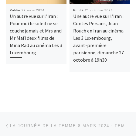
Publié
29 mars 2024
Publié
21 octobre 2024
Un autre vue sur l’Iran :
Une autre vue sur l’Iran :
Pour moi le soleil ne se
Contes Persans, Jean
couche jamais et Mrs and
Rouch en Iran au cinéma
Mr Mafi deux films de
Les 3 Luxembourg,
Mina Rad au cinéma Les 3
avant-première
Luxembourg
parisienne, dimanche 27
octobre à 19h30
Parcourir les articles
Article précédent
LA JOURNÉE DE LA FEMME 8 MARS 2024 : FEMME CULTURE EDUCATION À PRIGONRIEU