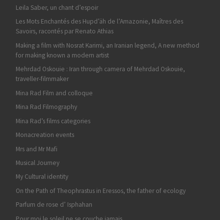
Leila Saber, un chant d’espoir
Les Mots Enchantés des Hupd’äh de l’Amazonie, Maîtres des
Savoirs, racontés par Renato Athias
Making a film with Nosrat Karimi, an Iranian legend, A new method
for making known a modern artist
Mehrdad Oskouie : Iran through camera of Mehrdad Oskouie,
traveller-filmmaker
Mina Rad Film and colloque
Mina Rad Filmography
Mina Rad’s films categories
Monacreation events
Mrs and Mr Mafi
Musical Journey
My Cultural identity
On the Path of Theophrastus in Eressos, the father of ecology
Parfum de rose d’ Isphahan
Pour moi le soleil ne se couche jamais